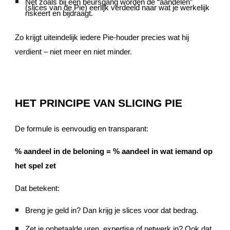
Net zoals bij een beursgang worden de “aandelen”
(slices van de Pie) eerlijk verdeeld naar wat je werkelijk
riskeert en bijdraagt.
Zo krijgt uiteindelijk iedere Pie-houder precies wat hij
verdient – niet meer en niet minder.
HET PRINCIPE VAN SLICING PIE
De formule is eenvoudig en transparant:
% aandeel in de beloning = % aandeel in wat iemand op
het spel zet
Dat betekent:
Breng je geld in? Dan krijg je slices voor dat bedrag.
Zet je onbetaalde uren, expertise of netwerk in? Ook dat