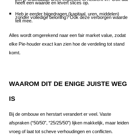
heeft een waarde en levert slices op.
Heb je eerder bijgedragen (kapitaal, uren, middelen)
zonder volledige beloning? Ook deze verborgen waarde
telt mee.
Alles wordt omgerekend naar een fair market value, zodat
elke Pie-houder exact kan zien hoe de verdeling tot stand
komt.
WAAROM DIT DE ENIGE JUISTE WEG
IS
Bij de ombouw en herstart verandert er veel. Vaste
afspraken (“50/50”, “25/25/50”) lijken makkelijk, maar leiden
vroeg of laat tot scheve verhoudingen en conflicten.