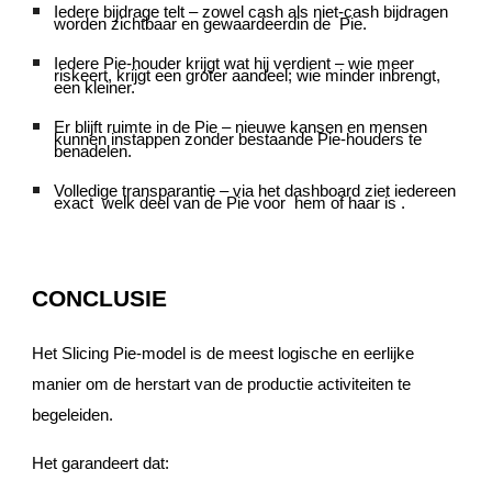
Iedere bijdrage telt – zowel cash als niet-cash bijdragen
worden zichtbaar en gewaardeerdin de Pie.
Iedere Pie-houder krijgt wat hij verdient – wie meer
riskeert, krijgt een groter aandeel; wie minder inbrengt,
een kleiner.
Er blijft ruimte in de Pie – nieuwe kansen en mensen
kunnen instappen zonder bestaande Pie-houders te
benadelen.
Volledige transparantie – via het dashboard ziet iedereen
exact welk deel van de Pie voor hem of haar is .
CONCLUSIE
Het Slicing Pie-model is de meest logische en eerlijke
manier om de herstart van de productie activiteiten te
begeleiden.
Het garandeert dat: