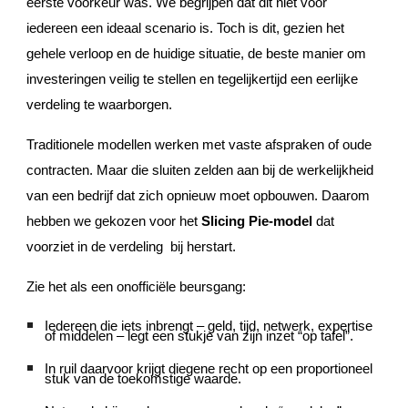
eerste voorkeur was. We begrijpen dat dit niet voor
iedereen een ideaal scenario is. Toch is dit, gezien het
gehele verloop en de huidige situatie, de beste manier om
investeringen veilig te stellen en tegelijkertijd een eerlijke
verdeling te waarborgen.
Traditionele modellen werken met vaste afspraken of oude
contracten. Maar die sluiten zelden aan bij de werkelijkheid
van een bedrijf dat zich opnieuw moet opbouwen. Daarom
hebben we gekozen voor het
Slicing Pie-model
dat
voorziet in de verdeling bij herstart.
Zie het als een onofficiële beursgang:
Iedereen die iets inbrengt – geld, tijd, netwerk, expertise
of middelen – legt een stukje van zijn inzet “op tafel”.
In ruil daarvoor krijgt diegene recht op een proportioneel
stuk van de toekomstige waarde.