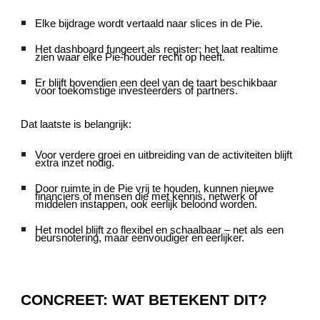
Elke bijdrage wordt vertaald naar slices in de Pie.
Het dashboard fungeert als register: het laat realtime
zien waar elke Pie-houder recht op heeft.
Er blijft bovendien een deel van de taart beschikbaar
voor toekomstige investeerders of partners.
Dat laatste is belangrijk:
Voor verdere groei en uitbreiding van de activiteiten blijft
extra inzet nodig.
Door ruimte in de Pie vrij te houden, kunnen nieuwe
financiers of mensen die met kennis, netwerk of
middelen instappen, ook eerlijk beloond worden.
Het model blijft zo flexibel en schaalbaar – net als een
beursnotering, maar eenvoudiger en eerlijker.
CONCREET: WAT BETEKENT DIT?